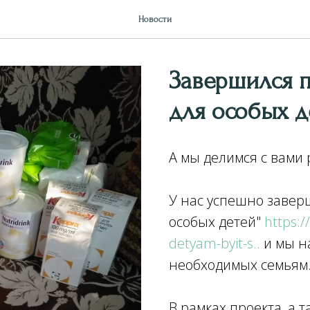
Новости
Завершился п
для особых д
А мы делимся с вами
У нас успешно заверш
особых детей"
https:
detyam-byit-s..
и мы н
необходимых семьям
В рамках проекта, а