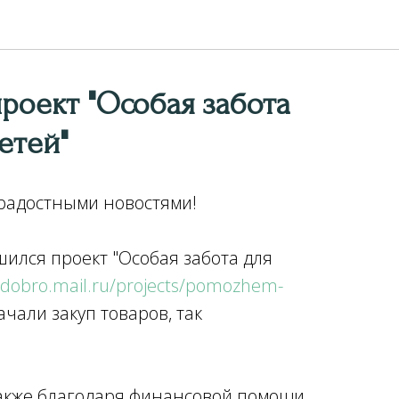
роект "Особая забота
етей"
 радостными новостями!
ился проект "Особая забота для
//dobro.mail.ru/projects/pomozhem-
ачали закуп товаров, так
.
 также благодаря финансовой помощи