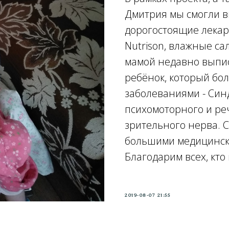
Дмитрия мы смогли в
дорогостоящие лекар
Nutrison, влажные са
мамой недавно выпис
ребёнок, который бо
заболеваниями - Синд
психомоторного и ре
зрительного нерва. С
большими медицинск
Благодарим всех, кто
2019-08-07 21:55