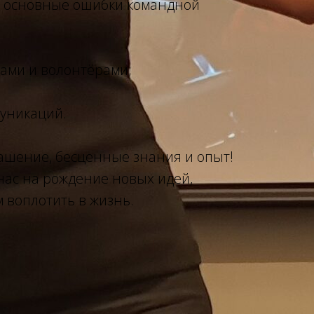
и основные ошибки командной
рами и волонтёрами;
уникаций.
ашение, бесценные знания и опыт!
нас на рождение новых идей,
 воплотить в жизнь.