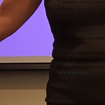
* секреты синергии 
работы;
* работа с фрилансе
* выстраивание комм
Благодарим за пригл
Встреча вдохновила 
которые мы уже хотим
2024-06-28 11:56