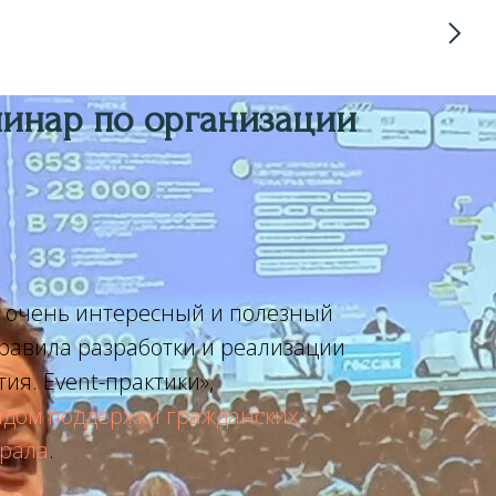
инар по организации
и очень интересный и полезный
равила разработки и реализации
я. Event-практики»,
дом поддержки гражданских
рала
.