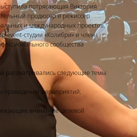
выступила потрясающая Виктория
тельный продюсер и режиссёр
альных и международных проектов,
р event-студии «Колибри» и член
офессионального сообщества
а рассматривались следующие темы:
и проведения мероприятий;
влекающие внимание целевой