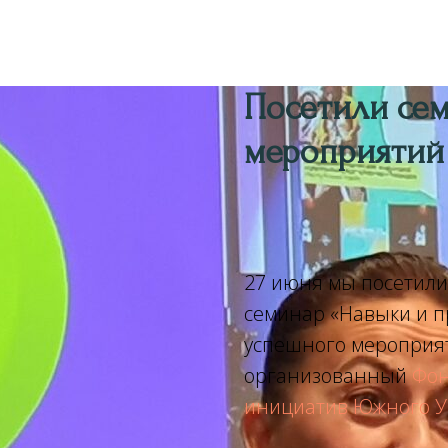
Посетили сем
мероприятий
27 июня мы посетил
семинар «Навыки и п
успешного мероприяти
организованный
Фон
инициатив Южного У