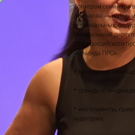
Спикером семинара 
Дрючкова — исполни
региональных, федер
генеральный директо
Общероссийского пр
«Команда ПРО».
В программе семинар
* тренды и тенденци
* инструменты, при
аудитории;