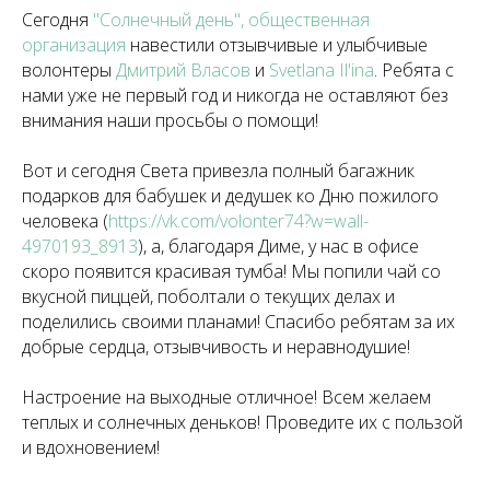
Сегодня
"Солнечный день", общественная
организация
навестили отзывчивые и улыбчивые
волонтеры
Дмитрий Власов
и
Svetlana Il'ina
. Ребята с
нами уже не первый год и никогда не оставляют без
внимания наши просьбы о помощи!
Вот и сегодня Света привезла полный багажник
подарков для бабушек и дедушек ко Дню пожилого
человека (
https://vk.com/volonter74?w=wall-
4970193_8913
), а, благодаря Диме, у нас в офисе
скоро появится красивая тумба! Мы попили чай со
вкусной пиццей, поболтали о текущих делах и
поделились своими планами! Спасибо ребятам за их
добрые сердца, отзывчивость и неравнодушие!
Настроение на выходные отличное! Всем желаем
теплых и солнечных деньков! Проведите их с пользой
и вдохновением!