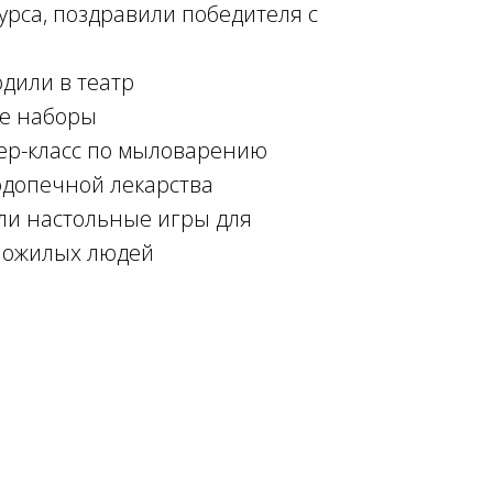
урса, поздравили победителя с
дили в театр
ые наборы
ер-класс по мыловарению
одопечной лекарства
или настольные игры для
 пожилых людей