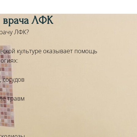
и врача ЛФК
врачу ЛФК?
еской культуре оказывает помощь
огиях:
, сосудов
ле травм
 сколиозы