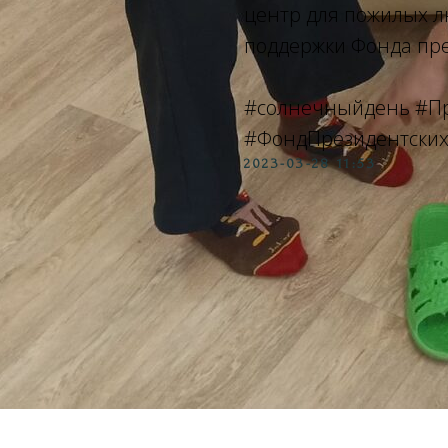
центр для пожилых л
поддержки Фонда пре
#солнечныйдень
#П
#ФондПрезидентских
2023-03-28 11:53