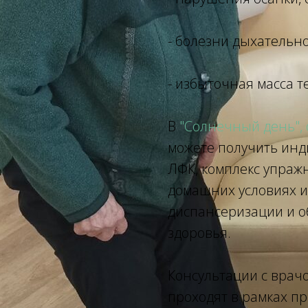
- болезни дыхательн
- избыточная масса т
В
"Солнечный день",
можете получить ин
ЛФК, комплекс упраж
домашних условиях 
диспансеризации и о
здоровья.
Консультации с врач
проходят в рамках п