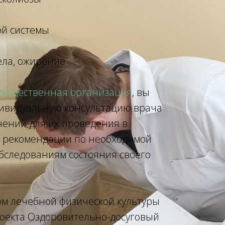
ой системы
ела, ожирение
 общественная организация
, вы
дивидуальную консультацию врача
нений для их проведения в
и рекомендации по необходимой
бследованиям состояния своего
ом лечебной физической культуры
роекта Оздоровительно-досуговый