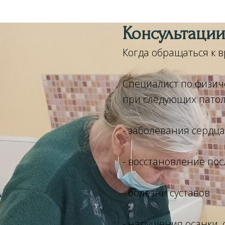
Консультаци
Когда обращаться к 
Специалист по физич
при следующих патол
- заболевания сердца
- восстановление пос
- болезни суставов
- нарушения осанки,