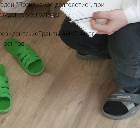
юдей "Позитивное долголетие", при
зидентских грантов.
резидентскиеГранты
#НКО
#фпг
Грантов