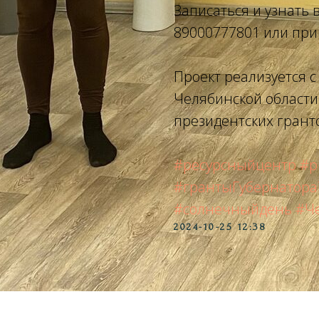
Записаться и узнать 
89000777801 или при
Проект реализуется 
Челябинской области
президентских грант
#ресурсныйцентр
#р
#грантыГубернатора
#солнечныйдень
#Ч
2024-10-25 12:38