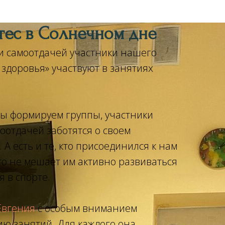
тес в Солнечном дне
 и самоотдачей участники нашего
здоровья» участвуют в занятиях
мы формируем группы, участники
оотдачей заботятся о своем
 А есть и те, кто присоединился к нам
то не мешает им активно развиваться
 в спорте.
Евгения
с особым вниманием
ию занятий. Для каждого она