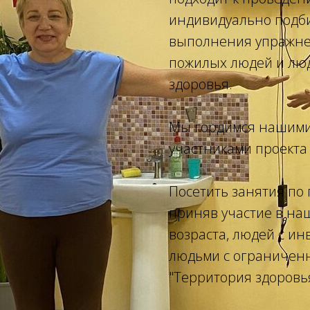
индивидуально подби
выполнения упражнен
пожилых людей и лю
здоровья.
Мы гордимся нашими
участниками проекта
Посетить занятия по 
приняв участие в на
возраста, людей с и
людьми с ограничен
"Территория здоровья