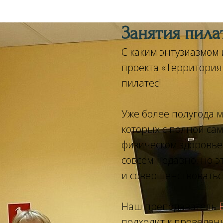
Занятия пила
С каким энтузиазмом
проекта «Территория 
пилатес!
Уже более полугода 
которых с полной сам
физическом здоровье.
совсем недавно, но э
и совершенствоваться
Наш преподаватель
подходит к проведен