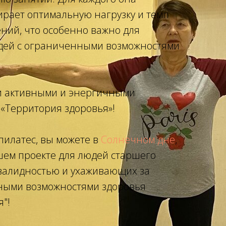
рает оптимальную нагрузку и темп
ий, что особенно важно для
дей с ограниченными возможностями
 активными и энергичными
 «Территория здоровья»!
пилатес, вы можете в
Солнечном дне
,
шем проекте для людей старшего
нвалидностью и ухаживающих за
ными возможностями здоровья
"!