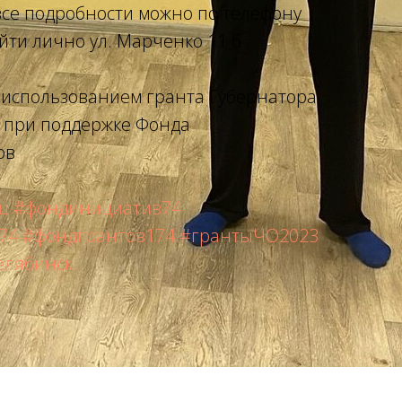
все подробности можно по телефону
йти лично ул. Марченко 11 б
с использованием гранта Губернатора
 при поддержке Фонда
ов
ц
#фондинициатив74
74
#фондгрантов174
#грантыЧО2023
елябинск