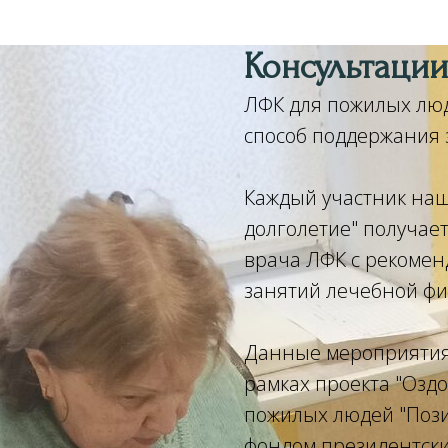
Консультаци
ЛФК для пожилых лю
способ поддержания 
Каждый участник наш
долголетие" получае
врача ЛФК с рекомен
занятий лечебной фи
Данные мероприятия 
рамках проекта "Озд
пожилых людей "Пози
фондом президентски