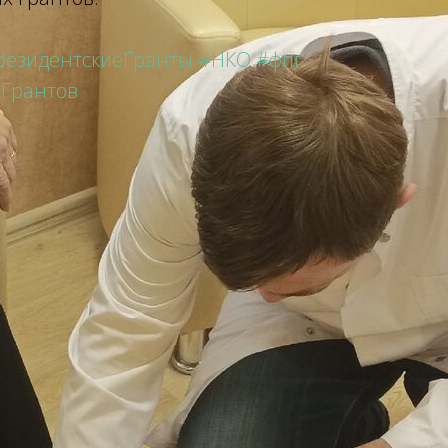
резидентскиеГранты
#НКО
#фпг
Грантов