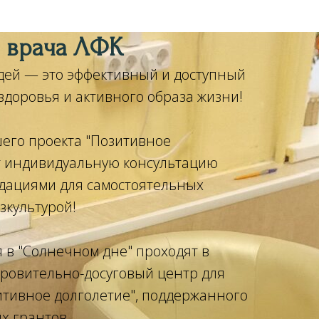
и врача ЛФК
дей — это эффективный и доступный
здоровья и активного образа жизни!
его проекта "Позитивное
т индивидуальную консультацию
дациями для самостоятельных
зкультурой!
в "Солнечном дне" проходят в
оровительно-досуговый центр для
тивное долголетие", поддержанного
х грантов.