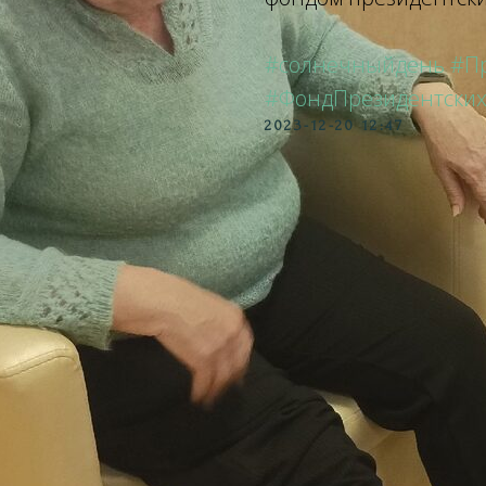
#солнечныйдень
#П
#ФондПрезидентских
2023-12-20 12:47