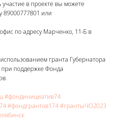
 участие в проекте вы можете
у 89000777801 или
офис по адресу Марченко, 11-Б в
с использованием гранта Губернатора
 при поддержке Фонда
ов.
ц
#фондинициатив74
74
#фондгрантов174
#грантыЧО2023
елябинск