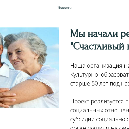
Новости
Мы начали р
"Счастливый 
Наша организация н
Культурно- образова
старше 50 лет под на
Проект реализуется 
социальных отношени
субсидии социально
организациям на фин