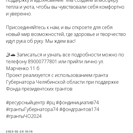
поддержку и вдохновение. Мы создаем атмосферу
тепла и уюта, чтобы вы чувствовали себя комфортно
и уверенно.
Присоединяйтесь к нам, и вы откроете для себя
новый мир возможностей, где здоровье и творчество
идут рука об руку. Мы ждем вас!
🤳🚗 Записаться и узнать все подробности можно по
телефону 89000777801 или прийти лично ул.
Марченко 11 б
Проект реализуется с использованием гранта
Губернатора Челябинской области при поддержке
Фонда президентских грантов
#ресурсныйцентр #рц #фондинициатив74
#грантыГубернатора74 #фондгрантов174
#грантыЧО2024
2025-02-26 10:16