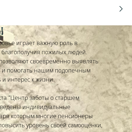
!
ровье играет важную роль в
 благополучия пожилых людей.
 позволяют своевременно выявлять
 и помогать нашим подопечным
 и интерес к жизни.
кта "Центр заботы о старшем
оведены индивидуальные
даря которым многие пенсионеры
повысить уровень своей самооценки,