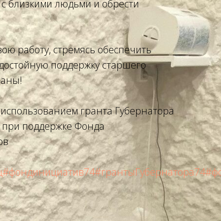
с близкими людьми и обрести
вою работу, стремясь обеспечить
достойную поддержку старшего
раны!
с использованием гранта Губернатора
 при поддержке Фонда
ов
ц
#фондинициатив74
#грантыГубернатора74
#ф