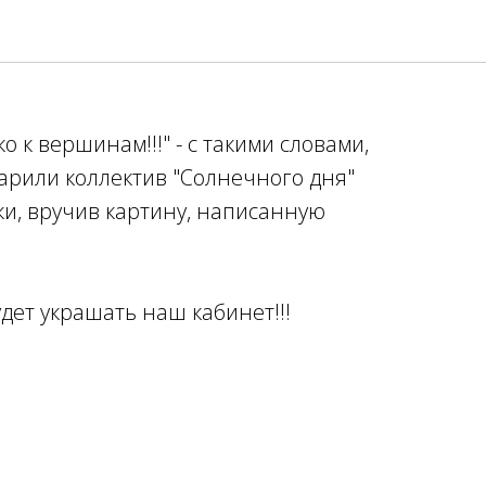
дарности Солнечному
ко к вершинам!!!" - с такими словами,
арили коллектив "Солнечного дня"
и, вручив картину, написанную
удет украшать наш кабинет!!!