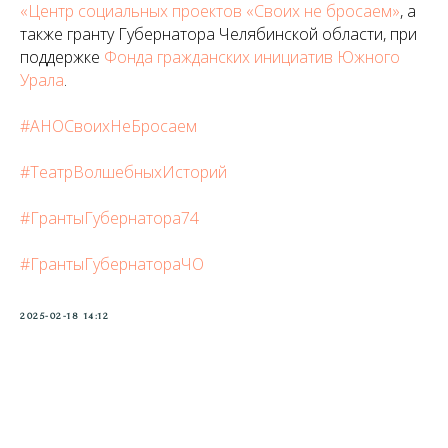
«Центр социальных проектов «Своих не бросаем»
, а
также гранту Губернатора Челябинской области, при
поддержке
Фонда гражданских инициатив Южного
Урала
.
#АНОСвоихНеБросаем
#ТеатрВолшебныхИсторий
#ГрантыГубернатора74
#ГрантыГубернатораЧО
2025-02-18 14:12